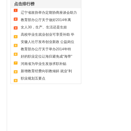
点击排行榜
辽宁省政协举办定期协商座谈会助力
教育部办公厅关于做好2014年离
女人30，生产、生活还是生娃
高校毕业生就业创业可享受补助 毕
安徽人社厅发布创业新政 公益岗位
教育部办公厅关于举办2014年特
好的职业定位让海归避免成“海带”
河南省为毕业生发放求职补贴
新增教育经费向职教倾斜 就业“利
职业规划五要点