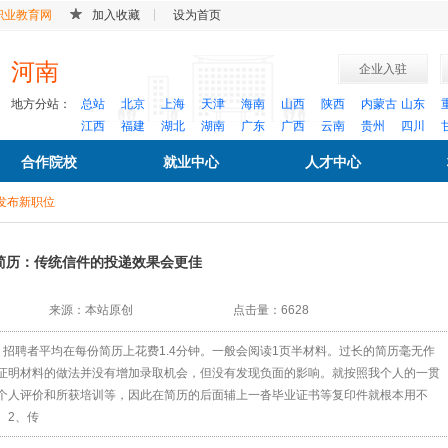
职业教育网
加入收藏
设为首页
河南
企业入驻
地方分站：
总站
北京
上海
天津
海南
山西
陕西
内蒙古
山东
江西
福建
湖北
湖南
广东
广西
云南
贵州
四川
合作院校
就业中心
人才中心
发布新职位
简历：传统信件的投递效果会更佳
来源：本站原创
点击量：6628
招聘者平均在每份简历上花费1.4分钟。一般会阅读1页半材料。过长的简历毫无作
证明材料的做法并没有增加录取机会，但没有发现负面的影响。就按照我个人的一贯
个人评价和所获培训等，因此在简历的后面辅上一沓毕业证书等复印件就根本用不
 2、传