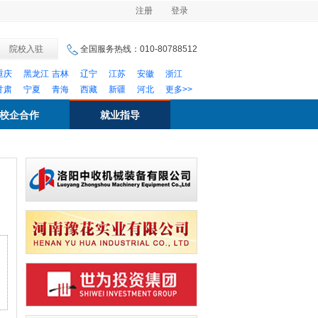
注册
登录
院校入驻
全国服务热线：010-80788512
重庆
黑龙江
吉林
辽宁
江苏
安徽
浙江
甘肃
宁夏
青海
西藏
新疆
河北
更多>>
校企合作
就业指导